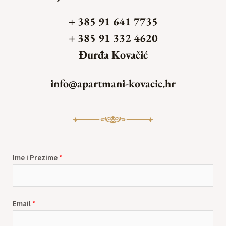
+ 385 91 641 7735
+ 385 91 332 4620
Đurđa Kovačić
info@apartmani-kovacic.hr
Ime i Prezime
*
Email
*